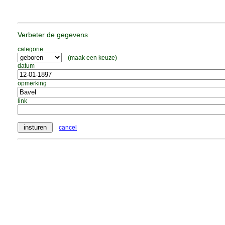
Verbeter de gegevens
categorie
(maak een keuze)
datum
opmerking
link
cancel