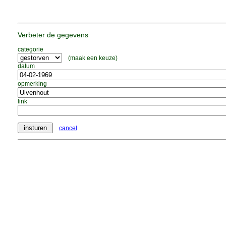
Verbeter de gegevens
categorie
(maak een keuze)
datum
opmerking
link
cancel