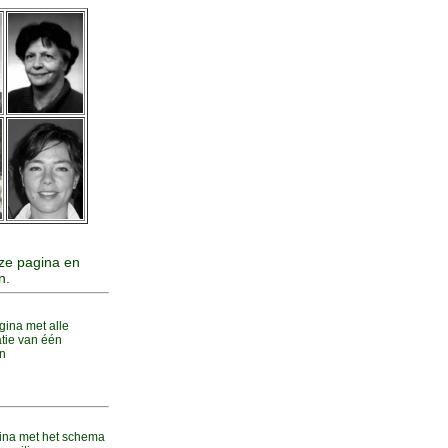
eze pagina en
n.
gina met alle
atie van één
n
ina met het schema