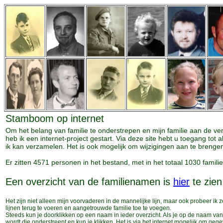
Stamboom op internet
Om het belang van familie te onderstrepen en mijn familie aan de ve
heb ik een internet-project gestart. Via deze site hebt u toegang tot 
ik kan verzamelen. Het is ook mogelijk om wijzigingen aan te brenge
Er zitten 4571 personen in het bestand, met in het totaal 1030 famil
Een overzicht van de familienamen is
hier
te zien
Het zijn niet alleen mijn voorvaderen in de mannelijke lijn, maar ook probeer ik 
lijnen terug te voeren en aangetrouwde familie toe te voegen.
Steeds kun je doorklikken op een naam in ieder overzicht. Als je op de naam va
wordt die onderstreept en kun je klikken. Het is via het internet mogelijk om geg