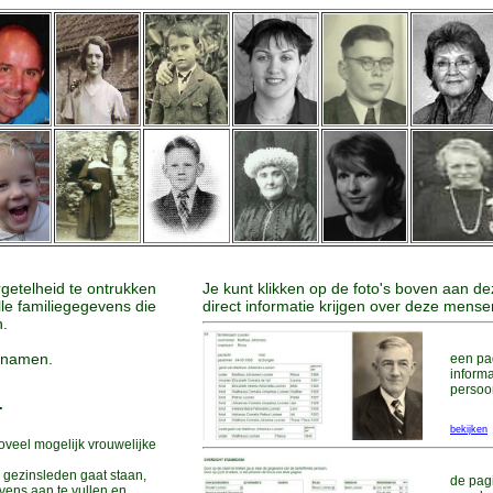
rgetelheid te ontrukken
Je kunt klikken op de foto's boven aan d
alle familiegegevens die
direct informatie krijgen over deze mense
n.
ienamen.
een pa
inform
persoo
.
bekijken
zoveel mogelijk vrouwelijke
n gezinsleden gaat staan,
de pag
evens aan te vullen en