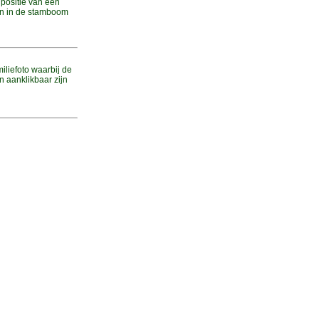
 positie van een
n in de stamboom
iliefoto waarbij de
n aanklikbaar zijn