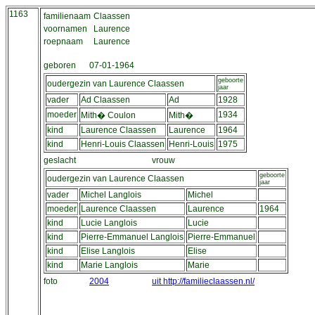
1163
familienaam
Claassen
voornamen
Laurence
roepnaam
Laurence
geboren
07-01-1964
geboorte
oudergezin van Laurence Claassen
jaar
vader
Ad Claassen
Ad
1928
moeder
1934
Mith� Coulon
Mith�
kind
Laurence Claassen
Laurence
1964
kind
Henri-Louis Claassen
Henri-Louis
1975
geslacht
vrouw
geboorte
oudergezin van Laurence Claassen
jaar
vader
Michel Langlois
Michel
moeder
Laurence Claassen
Laurence
1964
kind
Lucie Langlois
Lucie
kind
Pierre-Emmanuel Langlois
Pierre-Emmanuel
kind
Elise Langlois
Elise
kind
Marie Langlois
Marie
foto
2004
uit http://familieclaassen.nl/