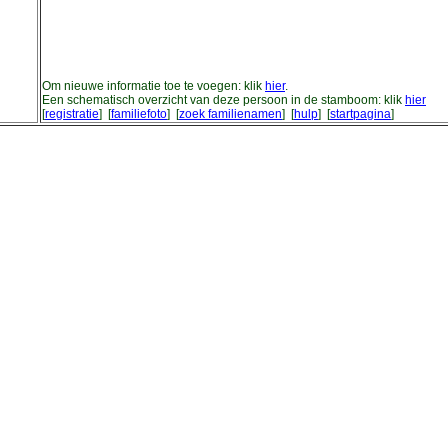
Om nieuwe informatie toe te voegen: klik
hier
.
Een schematisch overzicht van deze persoon in de stamboom: klik
hier
[
registratie
] [
familiefoto
] [
zoek familienamen
] [
hulp
] [
startpagina
]