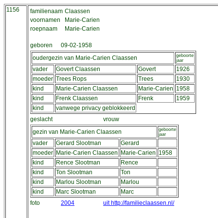
1156
familienaam
Claassen
voornamen
Marie-Carien
roepnaam
Marie-Carien
geboren
09-02-1958
geboorte
oudergezin van Marie-Carien Claassen
jaar
vader
Govert Claassen
Govert
1926
moeder
Trees Rops
Trees
1930
kind
Marie-Carien Claassen
Marie-Carien
1958
kind
Frenk Claassen
Frenk
1959
kind
vanwege privacy geblokkeerd
geslacht
vrouw
geboorte
gezin van Marie-Carien Claassen
jaar
vader
Gerard Slootman
Gerard
moeder
Marie-Carien Claassen
Marie-Carien
1958
kind
Rence Slootman
Rence
kind
Ton Slootman
Ton
kind
Marlou Slootman
Marlou
kind
Marc Slootman
Marc
foto
2004
uit http://familieclaassen.nl/