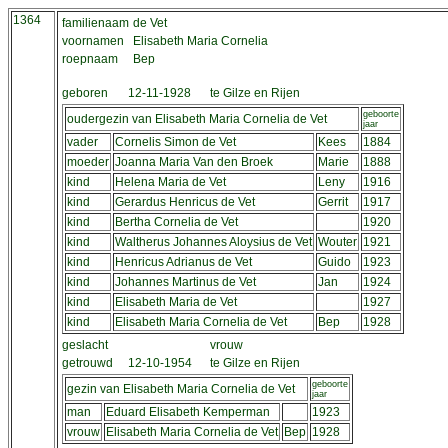
1364
familienaam
de Vet
voornamen
Elisabeth Maria Cornelia
roepnaam
Bep
geboren
12-11-1928
te Gilze en Rijen
geboorte
oudergezin van Elisabeth Maria Cornelia de Vet
jaar
vader
Cornelis Simon de Vet
Kees
1884
moeder
Joanna Maria Van den Broek
Marie
1888
kind
Helena Maria de Vet
Leny
1916
kind
Gerardus Henricus de Vet
Gerrit
1917
kind
Bertha Cornelia de Vet
1920
kind
Waltherus Johannes Aloysius de Vet
Wouter
1921
kind
Henricus Adrianus de Vet
Guido
1923
kind
Johannes Martinus de Vet
Jan
1924
kind
Elisabeth Maria de Vet
1927
kind
Elisabeth Maria Cornelia de Vet
Bep
1928
geslacht
vrouw
getrouwd
12-10-1954
te Gilze en Rijen
geboorte
gezin van Elisabeth Maria Cornelia de Vet
jaar
man
Eduard Elisabeth Kemperman
1923
vrouw
Elisabeth Maria Cornelia de Vet
Bep
1928