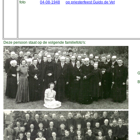
foto
04-08-1948
op priesterfeest Guido de Vet
Deze persoon staat op de volgende familiefoto's:
G
B
H