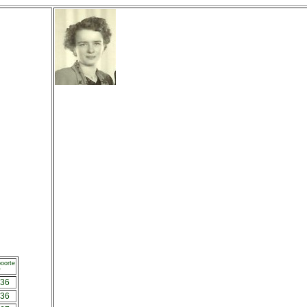
oorte
r
36
36