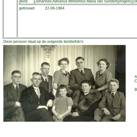
kind
Johannes Adrianus Wilhelmus Maria van Sundert
Angelo
19
getrouwd
22-08-1964
Deze persoon staat op de volgende familiefoto's:
A
C
B