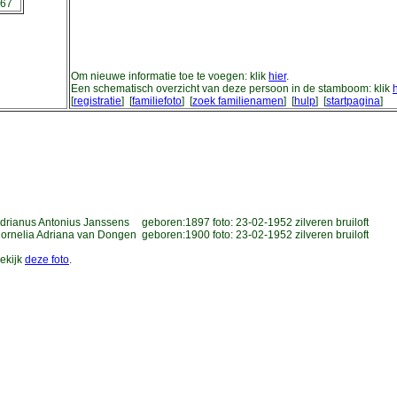
67
Om nieuwe informatie toe te voegen: klik
hier
.
Een schematisch overzicht van deze persoon in de stamboom: klik
[
registratie
] [
familiefoto
] [
zoek familienamen
] [
hulp
] [
startpagina
]
drianus Antonius Janssens
geboren:1897
foto:
23-02-1952
zilveren bruiloft
ornelia Adriana van Dongen
geboren:1900
foto:
23-02-1952
zilveren bruiloft
ekijk
deze foto
.