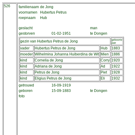
526
familienaam
de Jong
voornamen
Hubertus Petrus
roepnaam
Hub
geslacht
man
gestorven
01-02-1951
te Dongen
geboorte
gezin van Hubertus Petrus de Jong
jaar
vader
Hubertus Petrus de Jong
Hub
1883
moeder
Wilhelmina Johanna Huiberdina de Wit
Mien
1886
kind
Cornelia de Jong
Corry
1920
kind
Adriana de Jong
Ad
1922
kind
Petrus de Jong
Piet
1928
kind
Eligius Petrus de Jong
Eli
1932
getrouwd
16-09-1919
geboren
15-09-1883
te Dongen
foto