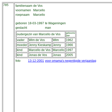
785
familienaam
de Vos
voornamen
Marcello
roepnaam
Marcello
geboren
18-03-1997
te Wageningen
geslacht
man
geboorte
oudergezin van Marcello de Vos
jaar
vader
Wim de Vos
Wim
1962
moeder
Jenny Kieskamp
Jenny
1966
kind
Marcello de Vos
Marcello
1997
kind
Jonas de Vos
Jonas
2005
foto
13-12-2001
voor omama's negentigste verjaardag