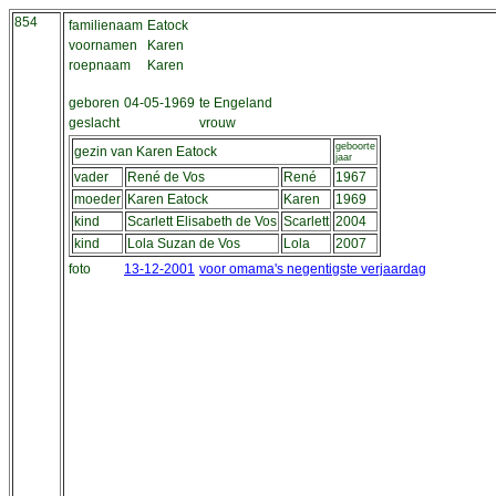
854
familienaam
Eatock
voornamen
Karen
roepnaam
Karen
geboren
04-05-1969
te Engeland
geslacht
vrouw
geboorte
gezin van Karen Eatock
jaar
vader
René de Vos
René
1967
moeder
Karen Eatock
Karen
1969
kind
Scarlett Elisabeth de Vos
Scarlett
2004
kind
Lola Suzan de Vos
Lola
2007
foto
13-12-2001
voor omama's negentigste verjaardag