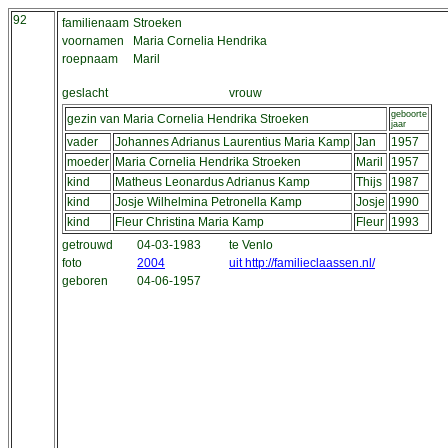
92
familienaam
Stroeken
voornamen
Maria Cornelia Hendrika
roepnaam
Maril
geslacht
vrouw
geboorte
gezin van Maria Cornelia Hendrika Stroeken
jaar
vader
Johannes Adrianus Laurentius Maria Kamp
Jan
1957
moeder
Maria Cornelia Hendrika Stroeken
Maril
1957
kind
Matheus Leonardus Adrianus Kamp
Thijs
1987
kind
Josje Wilhelmina Petronella Kamp
Josje
1990
kind
Fleur Christina Maria Kamp
Fleur
1993
getrouwd
04-03-1983
te Venlo
foto
2004
uit http://familieclaassen.nl/
geboren
04-06-1957