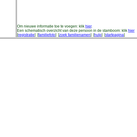
Om nieuwe informatie toe te voegen: klik
hier
.
Een schematisch overzicht van deze persoon in de stamboom: klik
hier
[
registratie
] [
familiefoto
] [
zoek familienamen
] [
hulp
] [
startpagina
]