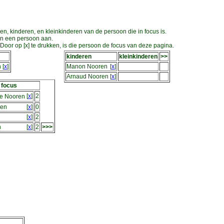
en, kinderen, en kleinkinderen van de persoon die in focus is.
an een persoon aan.
oor op [x] te drukken, is die persoon de focus van deze pagina.
kinderen
kleinkinderen
>>
n
[
x
]
Manon Nooren
[
x
]
Arnaud Nooren
[
x
]
 focus
[
x
]
2
e Nooren
ren
[
x
]
0
[
x
]
2
n
[
x
]
2
>>>