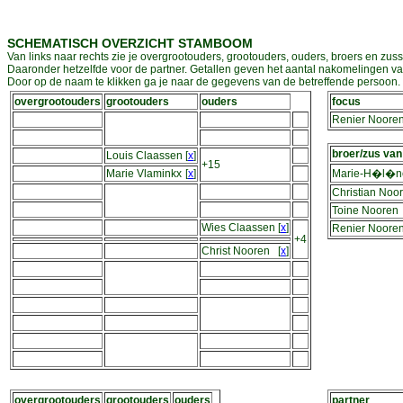
SCHEMATISCH OVERZICHT STAMBOOM
Van links naar rechts zie je overgrootouders, grootouders, ouders, broers en zuss
Daaronder hetzelfde voor de partner. Getallen geven het aantal nakomelingen v
Door op de naam te klikken ga je naar de gegevens van de betreffende persoon. D
overgrootouders
grootouders
ouders
focus
Renier Noore
broer/zus van
Louis Claassen
[
x
]
+15
Marie Vlaminkx
[
x
]
Marie-H�l�n
Christian Noo
Toine Nooren
Wies Claassen
[
x
]
Renier Noore
+4
Christ Nooren
[
x
]
overgrootouders
grootouders
ouders
partner