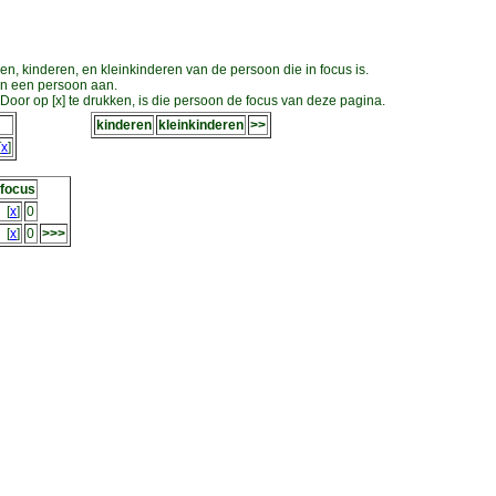
en, kinderen, en kleinkinderen van de persoon die in focus is.
an een persoon aan.
oor op [x] te drukken, is die persoon de focus van deze pagina.
kinderen
kleinkinderen
>>
[
x
]
 focus
[
x
]
0
[
x
]
0
>>>