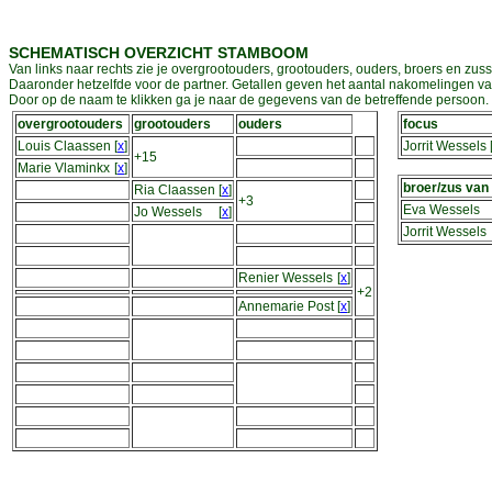
SCHEMATISCH OVERZICHT STAMBOOM
Van links naar rechts zie je overgrootouders, grootouders, ouders, broers en zuss
Daaronder hetzelfde voor de partner. Getallen geven het aantal nakomelingen v
Door op de naam te klikken ga je naar de gegevens van de betreffende persoon. D
overgrootouders
grootouders
ouders
focus
Louis Claassen
[
x
]
Jorrit Wessels
+15
Marie Vlaminkx
[
x
]
broer/zus van
Ria Claassen
[
x
]
+3
Eva Wessels
Jo Wessels
[
x
]
Jorrit Wessels
Renier Wessels
[
x
]
+2
Annemarie Post
[
x
]