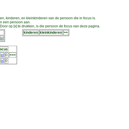
en, kinderen, en kleinkinderen van de persoon die in focus is.
an een persoon aan.
oor op [x] te drukken, is die persoon de focus van deze pagina.
kinderen
kleinkinderen
>>
[
x
]
focus
[
x
]
0
>>>
[
x
]
0