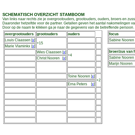
SCHEMATISCH OVERZICHT STAMBOOM
Van links naar rechts zie je overgrootouders, grootouders, ouders, broers en zuss
Daaronder hetzelfde voor de partner. Getallen geven het aantal nakomelingen v
Door op de naam te klikken ga je naar de gegevens van de betreffende persoon. D
overgrootouders
grootouders
ouders
focus
Louis Claassen
[
x
]
Sabine Nooren
+15
Marie Vlaminkx
[
x
]
broer/zus van 
Wies Claassen
[
x
]
+4
Sabine Nooren
Christ Nooren
[
x
]
Marijn Nooren
Toine Nooren
[
x
]
+2
Erna Peters
[
x
]