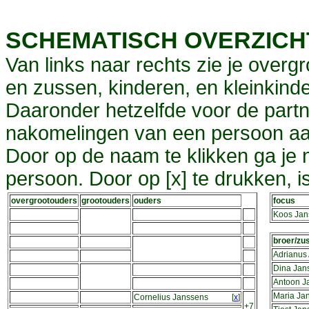
SCHEMATISCH OVERZIC
Van links naar rechts zie je overg
en zussen, kinderen, en kleinkinde
Daaronder hetzelfde voor de partn
nakomelingen van een persoon aa
Door op de naam te klikken ga je
persoon. Door op [x] te drukken, 
overgrootouders
grootouders
ouders
focus
Koos Jan
broer/zu
Adrianus
Dina Jan
Antoon J
Maria Ja
Cornelius Janssens
[
x
]
+7