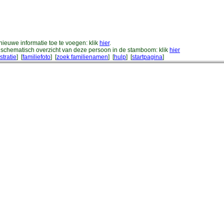
ieuwe informatie toe te voegen: klik
hier
.
schematisch overzicht van deze persoon in de stamboom: klik
hier
stratie
] [
familiefoto
] [
zoek familienamen
] [
hulp
] [
startpagina
]