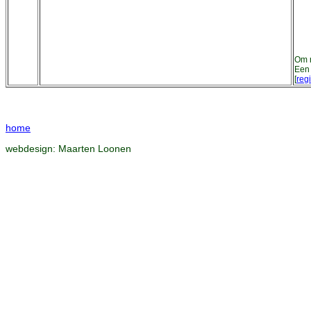
Om n
Een 
[
regi
home
webdesign:
Maarten Loonen