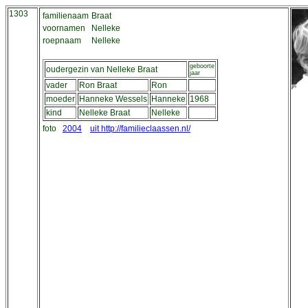
1303
familienaam
Braat
voornamen
Nelleke
roepnaam
Nelleke
geboorte
oudergezin van Nelleke Braat
jaar
vader
Ron Braat
Ron
moeder
Hanneke Wessels
Hanneke
1968
kind
Nelleke Braat
Nelleke
foto
2004
uit http://familieclaassen.nl/