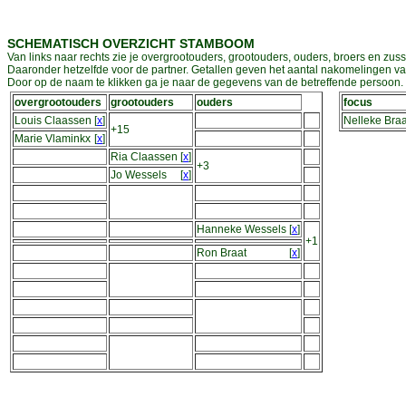
SCHEMATISCH OVERZICHT STAMBOOM
Van links naar rechts zie je overgrootouders, grootouders, ouders, broers en zuss
Daaronder hetzelfde voor de partner. Getallen geven het aantal nakomelingen v
Door op de naam te klikken ga je naar de gegevens van de betreffende persoon. D
overgrootouders
grootouders
ouders
focus
Louis Claassen
[
x
]
Nelleke Braa
+15
Marie Vlaminkx
[
x
]
Ria Claassen
[
x
]
+3
Jo Wessels
[
x
]
Hanneke Wessels
[
x
]
+1
Ron Braat
[
x
]