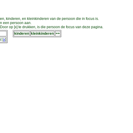
en, kinderen, en kleinkinderen van de persoon die in focus is.
an een persoon aan.
oor op [x] te drukken, is die persoon de focus van deze pagina.
kinderen
kleinkinderen
>>
t
[
x
]