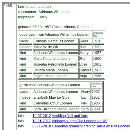
1485
familienaam
Loonen
voornamen
Adrianus Wilhelmus
roepnaam
Harry
geboren
06-10-1957
Castor, Alberta, Canada
geboorte
oudergezin van Adrianus Wilhelmus Loonen
jaar
vader
Cornelis Martinus Loonen
Kees
1928
moeder
Maria W. de Wit
Riet
1931
kind
Adrianus Wilhelmus Loonen
Harry
1957
kind
Maria Petronella Loonen
Ria
1960
kind
Josepha Petronella Loonen
Jose
1961
kind
Sandra Maria Loonen
Sandra
1963
kind
Angela Maria Loonen
Anja
1966
geboorte
gezin van Adrianus Wilhelmus Loonen
jaar
vader
Adrianus Wilhelmus Loonen
Harry
1957
moeder
Elizabeth Mae Le Gros
Liz
1951
kind
Cornelius Arthur Loonen
Neil
1986
kind
Sara Elizabeth Maria Loonen
Sara
1989
foto
14-07-2012
wedding Neil and Amy
foto
12-11-2017
birthday supper Rie Loonen-de Wit
foto
03-05-2018
Canadian grandchildren of Harrie en Pita Loone