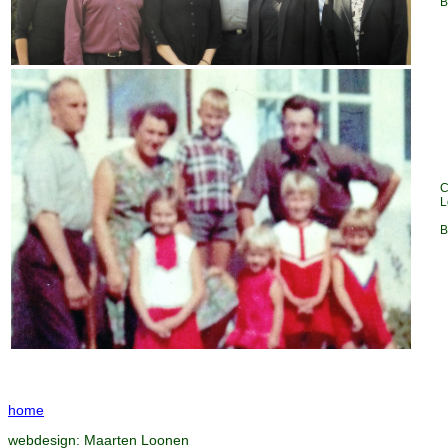
B
C
L
B
home
webdesign:
Maarten Loonen