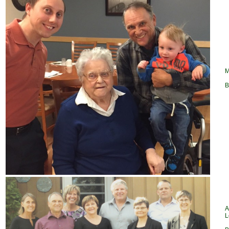
M
B
A
L