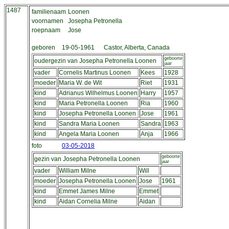
1487
familienaam
Loonen
voornamen
Josepha Petronella
roepnaam
Jose
geboren
19-05-1961
Castor, Alberta, Canada
geboorte
oudergezin van Josepha Petronella Loonen
jaar
vader
Cornelis Martinus Loonen
Kees
1928
moeder
Maria W. de Wit
Riet
1931
kind
Adrianus Wilhelmus Loonen
Harry
1957
kind
Maria Petronella Loonen
Ria
1960
kind
Josepha Petronella Loonen
Jose
1961
kind
Sandra Maria Loonen
Sandra
1963
kind
Angela Maria Loonen
Anja
1966
foto
03-05-2018
geboorte
gezin van Josepha Petronella Loonen
jaar
vader
William Milne
Will
moeder
Josepha Petronella Loonen
Jose
1961
kind
Emmet James Milne
Emmet
kind
Aidan Cornelia Milne
Aidan