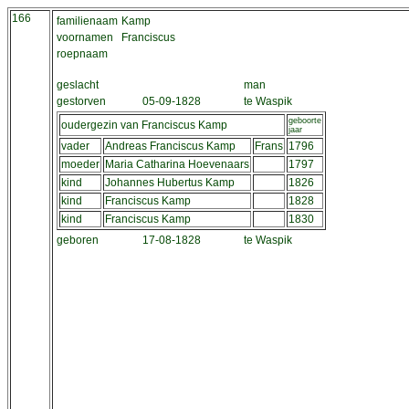
166
familienaam
Kamp
voornamen
Franciscus
roepnaam
geslacht
man
gestorven
05-09-1828
te Waspik
geboorte
oudergezin van Franciscus Kamp
jaar
vader
Andreas Franciscus Kamp
Frans
1796
moeder
Maria Catharina Hoevenaars
1797
kind
Johannes Hubertus Kamp
1826
kind
Franciscus Kamp
1828
kind
Franciscus Kamp
1830
geboren
17-08-1828
te Waspik