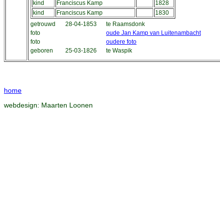
kind
Franciscus Kamp
1828
kind
Franciscus Kamp
1830
getrouwd
28-04-1853
te Raamsdonk
foto
oude Jan Kamp van Luitenambacht
foto
oudere foto
geboren
25-03-1826
te Waspik
home
webdesign:
Maarten Loonen