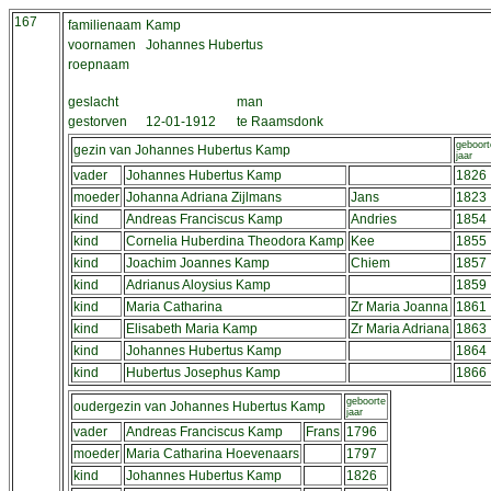
167
familienaam
Kamp
voornamen
Johannes Hubertus
roepnaam
geslacht
man
gestorven
12-01-1912
te Raamsdonk
geboort
gezin van Johannes Hubertus Kamp
jaar
vader
Johannes Hubertus Kamp
1826
moeder
Johanna Adriana Zijlmans
Jans
1823
kind
Andreas Franciscus Kamp
Andries
1854
kind
Cornelia Huberdina Theodora Kamp
Kee
1855
kind
Joachim Joannes Kamp
Chiem
1857
kind
Adrianus Aloysius Kamp
1859
kind
Maria Catharina
Zr Maria Joanna
1861
kind
Elisabeth Maria Kamp
Zr Maria Adriana
1863
kind
Johannes Hubertus Kamp
1864
kind
Hubertus Josephus Kamp
1866
geboorte
oudergezin van Johannes Hubertus Kamp
jaar
vader
Andreas Franciscus Kamp
Frans
1796
moeder
Maria Catharina Hoevenaars
1797
kind
Johannes Hubertus Kamp
1826