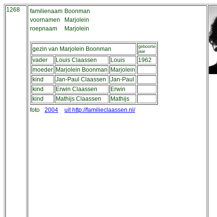
1268
familienaam
Boonman
voornamen
Marjolein
roepnaam
Marjolein
geboorte
gezin van Marjolein Boonman
jaar
vader
Louis Claassen
Louis
1962
moeder
Marjolein Boonman
Marjolein
kind
Jan-Paul Claassen
Jan-Paul
kind
Erwin Claassen
Erwin
kind
Mathijs Claassen
Mathijs
foto
2004
uit http://familieclaassen.nl/