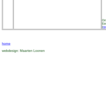
Om 
Ee
[
re
home
webdesign:
Maarten Loonen