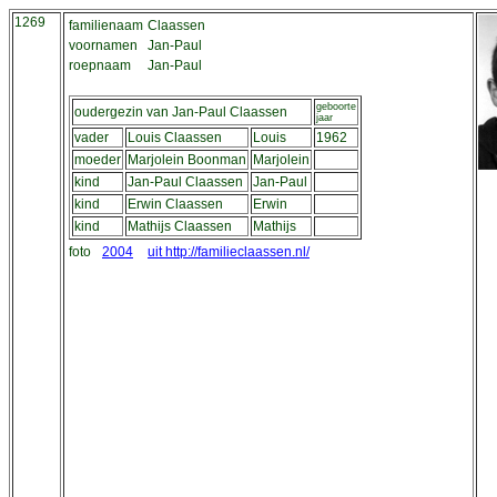
1269
familienaam
Claassen
voornamen
Jan-Paul
roepnaam
Jan-Paul
geboorte
oudergezin van Jan-Paul Claassen
jaar
vader
Louis Claassen
Louis
1962
moeder
Marjolein Boonman
Marjolein
kind
Jan-Paul Claassen
Jan-Paul
kind
Erwin Claassen
Erwin
kind
Mathijs Claassen
Mathijs
foto
2004
uit http://familieclaassen.nl/