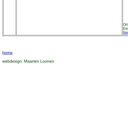
Om 
Ee
[
re
home
webdesign:
Maarten Loonen